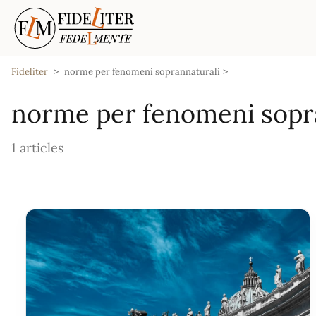
Fideliter
norme per fenomeni soprannaturali
norme per fenomeni sopr
1 articles