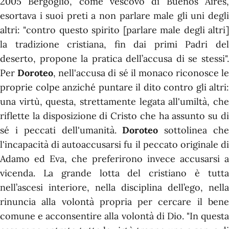
2005 Bergoglio, come vescovo di Buenos Aires,
esortava i suoi preti a non parlare male gli uni degli
altri: "contro questo spirito [parlare male degli altri]
la tradizione cristiana, fin dai primi Padri del
deserto, propone la pratica dell’accusa di se stessi".
Per
Doroteo
, nell'accusa di sé il monaco riconosce le
proprie colpe anziché puntare il dito contro gli altri:
una virtù, questa, strettamente legata all'umiltà, che
riflette la disposizione di Cristo che ha assunto su di
sé i peccati dell'umanità.
Doroteo
sottolinea ch
l'incapacità di autoaccusarsi fu il peccato originale di
Adamo ed Eva, che preferirono invece accusarsi a
vicenda. La grande lotta del cristiano è tutta
nell’ascesi interiore, nella disciplina dell’ego, nella
rinuncia alla volontà propria per cercare il bene
comune e acconsentire alla volontà di Dio. "In questa