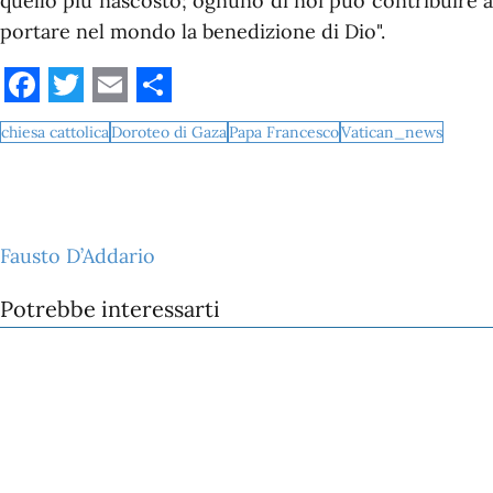
quello più nascosto; ognuno di noi può contribuire a
portare nel mondo la benedizione di Dio".
Facebook
Twitter
Email
Share
chiesa cattolica
Doroteo di Gaza
Papa Francesco
Vatican_news
Fausto D’Addario
Potrebbe interessarti