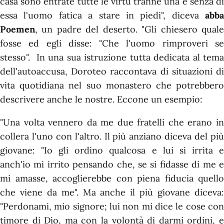
casa sono entrate tutte le virtù tranne una e senza di
essa l'uomo fatica a stare in piedi", diceva
abba
Poemen
, un padre del deserto. "Gli chiesero quale
fosse ed egli disse: "Che l'uomo rimproveri se
stesso". In una sua istruzione tutta dedicata al tema
dell'autoaccusa, Doroteo raccontava di situazioni di
vita quotidiana nel suo monastero che potrebbero
descrivere anche le nostre. Eccone un esempio:
"Una volta vennero da me due fratelli che erano in
collera l'uno con l'altro. Il più anziano diceva del più
giovane: "Io gli ordino qualcosa e lui si irrita e
anch'io mi irrito pensando che, se si fidasse di me e
mi amasse, accoglierebbe con piena fiducia quello
che viene da me". Ma anche il più giovane diceva:
"Perdonami, mio signore; lui non mi dice le cose con
timore di Dio, ma con la volontà di darmi ordini, e