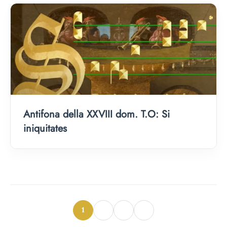
Antifona della XXVIII dom. T.O: Si
iniquitates
1
2
3
»